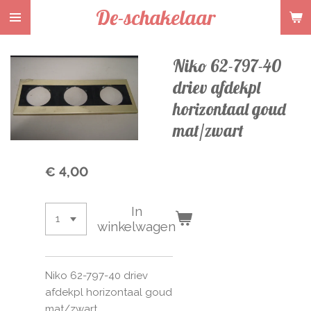
De-schakelaar
Ga
direct
naar
Niko 62-797-40
de
hoofdinhoud
driev afdekpl
horizontaal goud
mat/zwart
€ 4,00
In
winkelwagen
Niko 62-797-40 driev
afdekpl horizontaal goud
mat/zwart