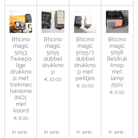
Bticino
Bticino
Bticino
Bticino
magic
magic
magic
magic
5053
5055
5055/1
5056
Tweepo
dubbel
dubbel
Beldruk
lige
drukkno
drukkno
knop
drukkno
p
p met
met
p met
peiltjes
lamp
€ 10,00
trekmec
250v
€ 10,00
hanisme
€ 6,00
(NO).
met
koord
€ 8,00
In winkelwagen
In winkelwagen
In winkelwagen
In winkelwag