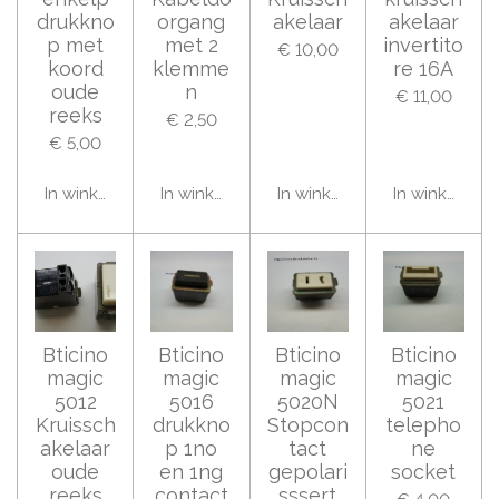
drukkno
organg
akelaar
akelaar
p met
met 2
invertito
€ 10,00
koord
klemme
re 16A
oude
n
€ 11,00
reeks
€ 2,50
€ 5,00
In winkelwagen
In winkelwagen
In winkelwagen
In winkelwag
Bticino
Bticino
Bticino
Bticino
magic
magic
magic
magic
5012
5016
5020N
5021
Kruissch
drukkno
Stopcon
telepho
akelaar
p 1no
tact
ne
oude
en 1ng
gepolari
socket
reeks
contact
sssert