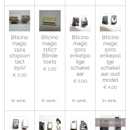
Bticino
Bticino
Bticino
Bticino
magic
magic
magic
magic
1924
21627
5001
5001
stopcon
Blinde
enkelpo
enkepol
tact
toets
lige
ige
250V
schakel
schakel
€ 1,00
aar
aar oud
€ 2,00
model
€ 5,00
€ 4,00
In winkelwagen
In winkelwagen
In winkelwagen
In winkelwag
Uitverkocht