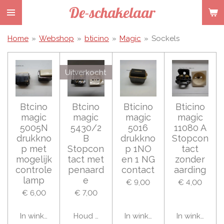
De-schakelaar
Ga
direct
naar
Home
»
Webshop
»
bticino
»
Magic
»
Sockels
de
hoofdinhoud
Uitverkocht
Btcino
Btcino
Bticino
Bticino
magic
magic
magic
magic
5005N
5430/2
5016
11080 A
drukkno
B
drukkno
Stopcon
p met
Stopcon
p 1NO
tact
mogelijk
tact met
en 1 NG
zonder
controle
penaard
contact
aarding
lamp
e
€ 9,00
€ 4,00
€ 6,00
€ 7,00
In winkelwagen
Houd mij op de hoogte
In winkelwagen
In winkelwag