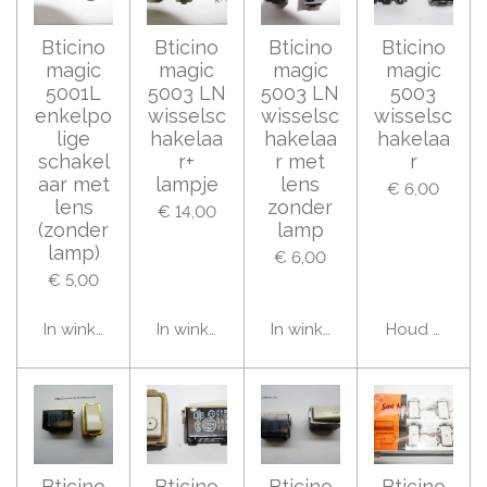
Bticino
Bticino
Bticino
Bticino
magic
magic
magic
magic
5001L
5003 LN
5003 LN
5003
enkelpo
wisselsc
wisselsc
wisselsc
lige
hakelaa
hakelaa
hakelaa
schakel
r+
r met
r
aar met
lampje
lens
€ 6,00
lens
zonder
€ 14,00
(zonder
lamp
lamp)
€ 6,00
€ 5,00
In winkelwagen
In winkelwagen
In winkelwagen
Houd mij op
Bticino
Bticino
Bticino
Bticino