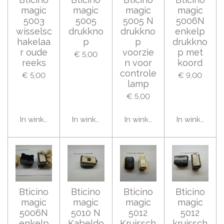
magic
magic
magic
magic
5003
5005
5005 N
5006N
wisselsc
drukkno
drukkno
enkelp
hakelaa
p
p
drukkno
r oude
voorzie
p met
€ 5,00
reeks
n voor
koord
controle
€ 5,00
€ 9,00
lamp
€ 5,00
In winkelwagen
In winkelwagen
In winkelwagen
In winkelwag
Bticino
Bticino
Bticino
Bticino
magic
magic
magic
magic
5006N
5010 N
5012
5012
enkelp
Kabeldo
Kruissch
kruissch