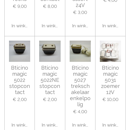
€ 4,00
24V
€ 9,00
€ 8,00
€ 3,00
In winkelwagen
In winkelwagen
In winkelwagen
In winkelwag
Bticino
Bticino
Bticino
Bticino
magic
magic
magic
magic
5022
5022NE
5027
5031
stopcon
stopcon
treksch
zoemer
tact
tact
akelaar
12V
enkelpo
€ 2,00
€ 2,00
€ 10,00
lig
€ 4,00
In winkelwagen
In winkelwagen
In winkelwagen
In winkelwag