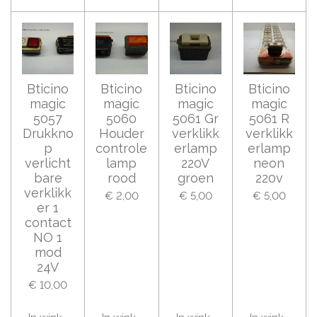
Bticino
Bticino
Bticino
Bticino
magic
magic
magic
magic
5057
5060
5061 Gr
5061 R
Drukkno
Houder
verklikk
verklikk
p
controle
erlamp
erlamp
verlicht
lamp
220V
neon
bare
rood
groen
220v
verklikk
€ 2,00
€ 5,00
€ 5,00
er 1
contact
NO 1
mod
24V
€ 10,00