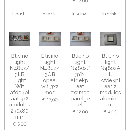
€ 12,00
Houd mij op de hoogte
In winkelwagen
In winkelwagen
In winkelwag
Bticino
Bticino
Bticino
Bticino
light
light
light
light
N4802/
N4802/
N4802/
N4802A
3LB
3OB
3YN
L
Light
opaal
afdekpl
Afdekpl
Wit
wit 3x2
aat
aat 2
afdekpl
mod
3x2mod
modules
aat 3×2
parelge
aluminiu
€ 12,00
modules
el
m
230x80
€ 12,00
€ 4,00
mm
€ 5,00