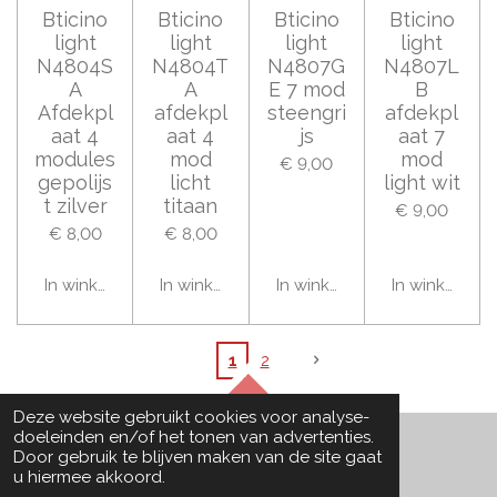
Bticino
Bticino
Bticino
Bticino
light
light
light
light
N4804S
N4804T
N4807G
N4807L
A
A
E 7 mod
B
Afdekpl
afdekpl
steengri
afdekpl
aat 4
aat 4
js
aat 7
modules
mod
mod
€ 9,00
gepolijs
licht
light wit
t zilver
titaan
€ 9,00
€ 8,00
€ 8,00
In winkelwagen
In winkelwagen
In winkelwagen
In winkelwag
1
2
TOP
Deze website gebruikt cookies voor analyse-
doeleinden en/of het tonen van advertenties.
Door gebruik te blijven maken van de site gaat
u hiermee akkoord.
© 2021 - 2026 De-schakelaar