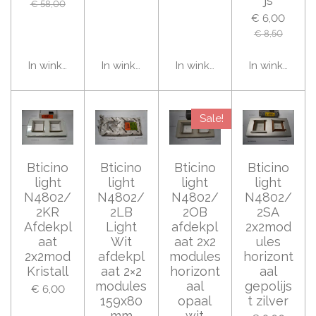
js
€ 58,00
€ 6,00
€ 8,50
In winkelwagen
In winkelwagen
In winkelwagen
In winkelwag
Sale!
Bticino
Bticino
Bticino
Bticino
light
light
light
light
N4802/
N4802/
N4802/
N4802/
2KR
2LB
2OB
2SA
Afdekpl
Light
afdekpl
2x2mod
aat
Wit
aat 2x2
ules
2x2mod
afdekpl
modules
horizont
Kristall
aat 2×2
horizont
aal
modules
aal
gepolijs
€ 6,00
159x80
opaal
t zilver
mm
wit