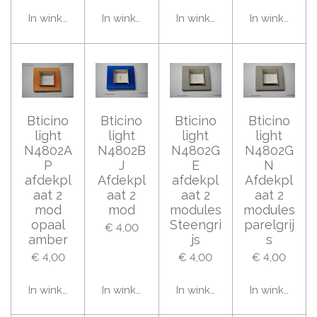
In winkelwagen
In winkelwagen
In winkelwagen
In winkelwag
Bticino
Bticino
Bticino
Bticino
light
light
light
light
N4802A
N4802B
N4802G
N4802G
P
J
E
N
afdekpl
Afdekpl
afdekpl
Afdekpl
aat 2
aat 2
aat 2
aat 2
mod
mod
modules
modules
opaal
Steengri
parelgrij
€ 4,00
amber
js
s
€ 4,00
€ 4,00
€ 4,00
In winkelwagen
In winkelwagen
In winkelwagen
In winkelwag