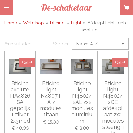
De-schakelaar
Ga
direct
naar
Home
»
Webshop
»
bticino
»
Light
»
Afdekpl light-tech-
de
axolute
hoofdinhoud
61 resultaten
Sorteer:
Sale!
Sale!
Bticino
Bticino
Bticino
Bticino
axolute
light
light
light
HA4826
N4807T
N4802/
N4802/
SA
A 7
2AL 2x2
2GE
gepolijs
modules
modules
afdekpl
t zilver
titaan
aluminiu
aat 2x2
2x3mod
m
modules
€ 15,00
steengri
€ 40,00
€ 8,00