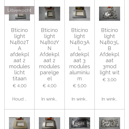
Uitverkocht
Bticino
Bticino
Bticino
Bticino
light
light
light
light
N4802T
N4802Y
N4803A
N4803L
A
N
L
B
afdekpl
Afdekpl
afdekpl
Afdekpl
aat 2
aat 2
aat 3
aat
modules
modules
modules
3mod
licht
parelge
aluminiu
light wit
titaan
el
m
€ 3,00
€ 4,00
€ 4,00
€ 5,00
Houd mij op de hoogte
In winkelwagen
In winkelwagen
In winkelwag