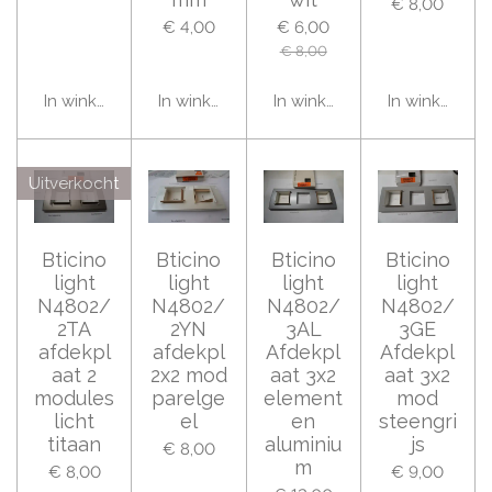
€ 8,00
€ 4,00
€ 6,00
€ 8,00
In winkelwagen
In winkelwagen
In winkelwagen
In winkelwag
Uitverkocht
Bticino
Bticino
Bticino
Bticino
light
light
light
light
N4802/
N4802/
N4802/
N4802/
2TA
2YN
3AL
3GE
afdekpl
afdekpl
Afdekpl
Afdekpl
aat 2
2x2 mod
aat 3x2
aat 3x2
modules
parelge
element
mod
licht
el
en
steengri
titaan
aluminiu
js
€ 8,00
m
€ 8,00
€ 9,00