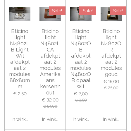
Sale!
Sale!
Sale!
Bticino
Bticino
Bticino
Bticino
light
light
light
light
N4802L
N4802L
N4802O
N4802O
B Light
CA
B
R
Wit
afdekpl
afdekpl
afdekpl
afdekpl
aat 2
aat 2
aat 2
aat 2
modules
modules
modules
modules
Amerika
N4802O
goud
88x80m
ans
B opaal
€ 15,00
m
kersenh
wit
€ 25,00
out
€ 2,50
€ 2,00
€ 32,00
€ 3,50
€ 54,00
In winkelwagen
In winkelwagen
In winkelwagen
In winkelwag