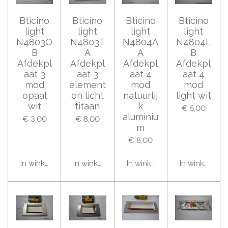
Bticino
Bticino
Bticino
Bticino
light
light
light
light
N4803O
N4803T
N4804A
N4804L
B
A
A
B
Afdekpl
Afdekpl
Afdekpl
Afdekpl
aat 3
aat 3
aat 4
aat 4
mod
element
mod
mod
opaal
en licht
natuurlij
light wit
wit
titaan
k
€ 5,00
aluminiu
€ 3,00
€ 8,00
m
€ 8,00
In winkelwagen
In winkelwagen
In winkelwagen
In winkelwag