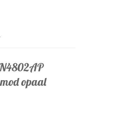
t N4802AP
 mod opaal