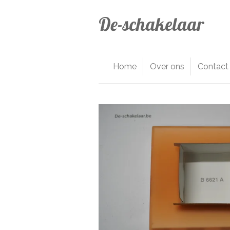
Ga
De-schakelaar
direct
naar
de
hoofdinhoud
Home
Over ons
Contact