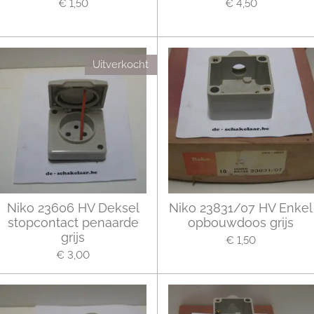
€ 1,50
€ 4,50
Uitverkocht
Niko 23606 HV Deksel
Niko 23831/07 HV Enkel
stopcontact penaarde
opbouwdoos grijs
grijs
€ 1,50
€ 3,00