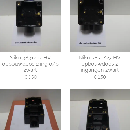
Niko 3831/17 HV
Niko 3831/27 HV
opbouwdoos 2 ing o/b
opbouwdoos 2
zwart
ingangen zwart
€ 1,50
€ 1,50