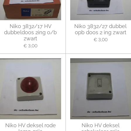
Niko 3832/17 HV
Niko 3832/27 dubbel
dubbeldoos 2ing o/b
opb doos 2 ing zwart
zwart
€ 3,00
€ 3,00
Niko HV deksel rode
Niko HV deksel