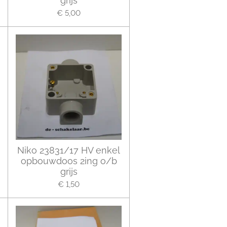
grijs
€ 5,00
Niko 23831/17 HV enkel
opbouwdoos 2ing o/b
grijs
€ 1,50