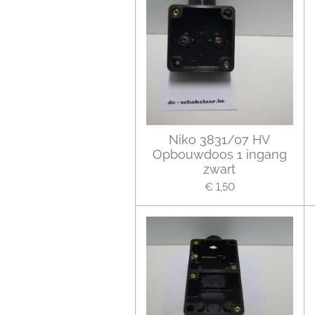
Niko 3831/07 HV
Opbouwdoos 1 ingang
zwart
€ 1,50