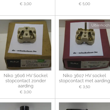
€ 3,00
€ 5,00
Uitverkoch
Niko 3606 HV Sockel
Niko 3607 HV sockel
stopcontact zonder
stopcontact met aarding
aarding
€ 3,50
€ 3,00