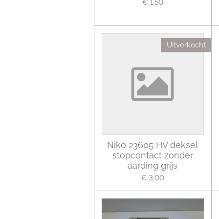
€ 1,50
Uitverkocht
Niko 23605 HV deksel
stopcontact zonder
aarding grijs
€ 3,00