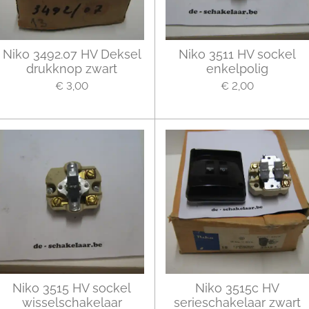
Niko 3492.07 HV Deksel
Niko 3511 HV sockel
drukknop zwart
enkelpolig
€ 3,00
€ 2,00
Niko 3515 HV sockel
Niko 3515c HV
wisselschakelaar
serieschakelaar zwart