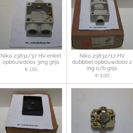
Niko 23831/37 HV enkel
Niko 23832/17 HV
opbouwdoos 3ing grijs
dubbbel opbouwdoos 2
ing o/b grijs
€ 1,50
€ 3,00