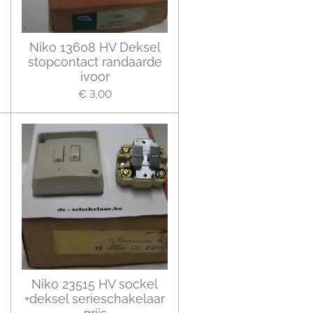
Niko 13608 HV Deksel
stopcontact randaarde
ivoor
€ 3,00
Niko 23515 HV sockel
+deksel serieschakelaar