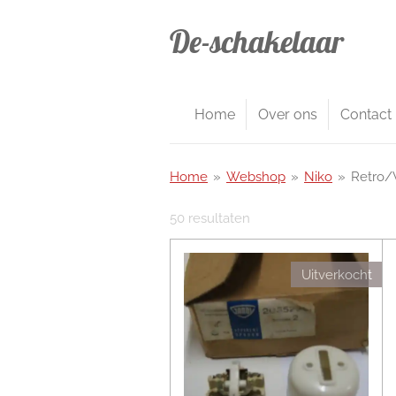
Ga
De-schakelaar
direct
naar
de
hoofdinhoud
Home
Over ons
Contact
Home
»
Webshop
»
Niko
»
Retro/
50 resultaten
Uitverkocht