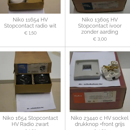
Niko 11654 HV
Niko 13605 HV
Stopcontact radio wit
Stopcontact ivoor
zonder aarding
€ 1,50
€ 3,00
Niko 1654 Stopcontact
Niko 23440 c HV sockel
HV Radio zwart
drukknop +front grijs