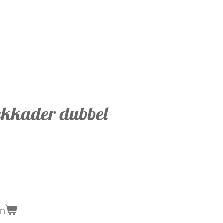
ekkader dubbel
en