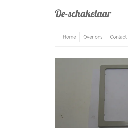
Ga
De-schakelaar
direct
naar
de
hoofdinhoud
Home
Over ons
Contact