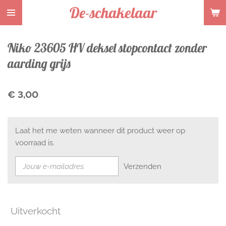
De-schakelaar
Ga
direct
naar
Niko 23605 HV deksel stopcontact zonder
de
hoofdinhoud
aarding grijs
€ 3,00
Laat het me weten wanneer dit product weer op
voorraad is.
Verzenden
Uitverkocht