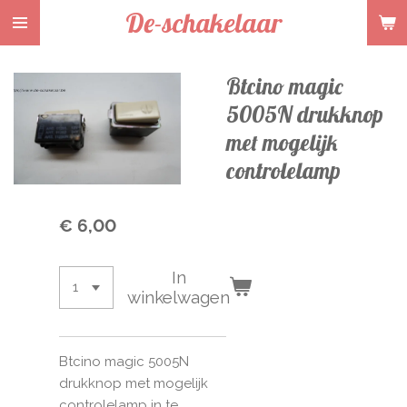
De-schakelaar
Ga
direct
naar
Btcino magic
de
hoofdinhoud
5005N drukknop
met mogelijk
controlelamp
€ 6,00
In
winkelwagen
Btcino magic 5005N
drukknop met mogelijk
controlelamp in te