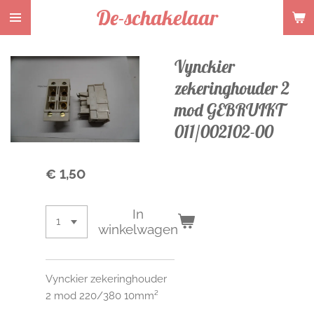
De-schakelaar
Ga
direct
naar
Vynckier
de
hoofdinhoud
zekeringhouder 2
mod GEBRUIKT
011/002102-00
€ 1,50
In
winkelwagen
Vynckier zekeringhouder
2 mod 220/380 10mm²