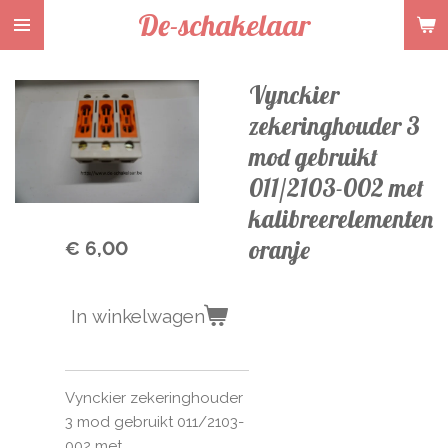
De-schakelaar
Ga
direct
naar
Vynckier
de
hoofdinhoud
zekeringhouder 3
mod gebruikt
011/2103-002 met
kalibreerelementen
oranje
€ 6,00
In winkelwagen
Vynckier zekeringhouder
3 mod gebruikt 011/2103-
002 met