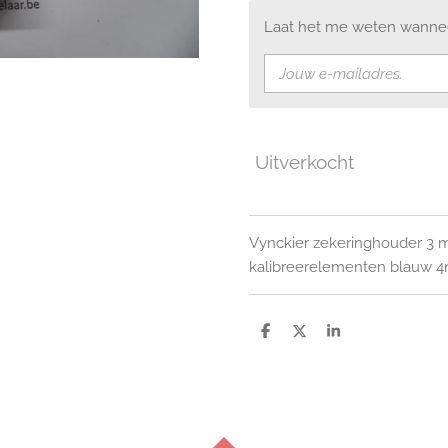
Laat het me weten wanneer
Uitverkocht
Vynckier zekeringhouder 3 
kalibreerelementen blauw 
D
D
S
e
e
h
l
e
a
e
l
r
n
e