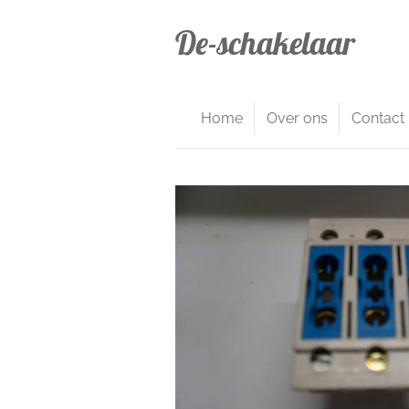
Ga
De-schakelaar
direct
naar
de
hoofdinhoud
Home
Over ons
Contact