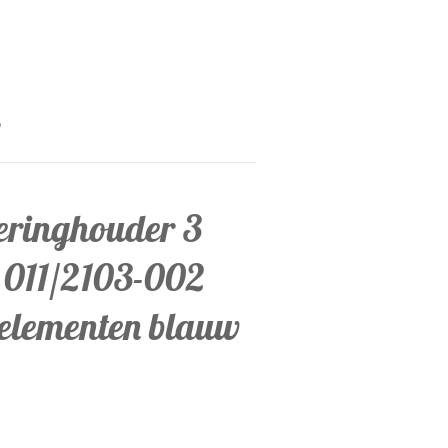
eringhouder 3
 011/2103-002
relementen blauw