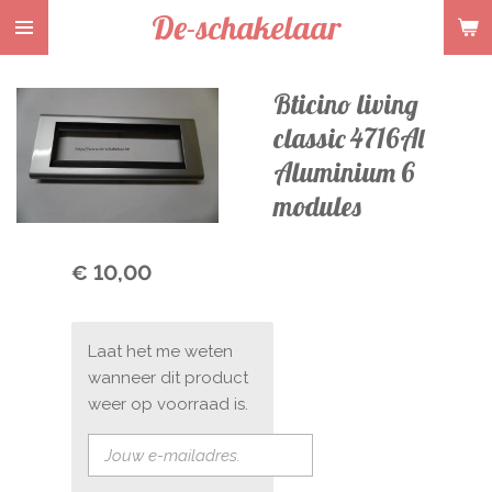
De-schakelaar
Ga
direct
naar
Bticino living
de
hoofdinhoud
classic 4716Al
Aluminium 6
modules
€ 10,00
Laat het me weten
wanneer dit product
weer op voorraad is.