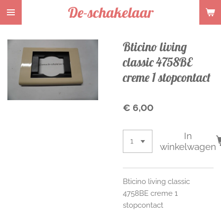
De-schakelaar
Ga
direct
naar
Bticino living
de
hoofdinhoud
classic 4758BE
creme 1 stopcontact
€ 6,00
In
winkelwagen
Bticino living classic
4758BE creme 1
stopcontact