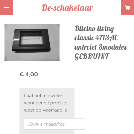
De-schakelaar
Ga
direct
naar
Bticino living
de
hoofdinhoud
classic 4713AC
antrciet 3modules
GEBRUIKT
€ 4,00
Laat het me weten
wanneer dit product
weer op voorraad is.