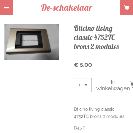
De-schakelaar
Ga
direct
naar
Bticino living
de
hoofdinhoud
classic 4752TC
brons 2 modules
€ 5,00
In
winkelwagen
Bticino living classic
4752TC brons 2 modules
B4.3F