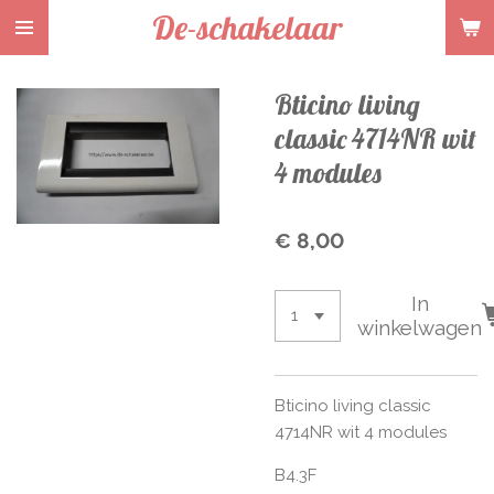
De-schakelaar
Ga
direct
naar
Bticino living
de
hoofdinhoud
classic 4714NR wit
4 modules
€ 8,00
In
winkelwagen
Bticino living classic
4714NR wit 4 modules
B4.3F