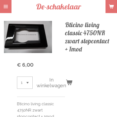
De-schakelaar
Ga
direct
naar
Bticino living
de
hoofdinhoud
classic 4750NR
zwart stopcontact
+ 1mod
€ 6,00
In
winkelwagen
Bticino living classic
4750NR zwart
stopcontact + 1mod