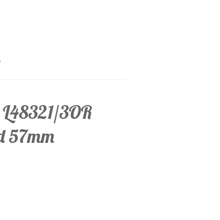
ng L48321/3OR
od 57mm