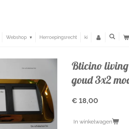
Webshop
Herroepingsrecht
ki
Bticino livi
goud 3x2 m
€ 18,00
In winkelwagen