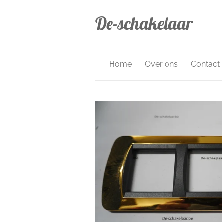
Ga
De-schakelaar
direct
naar
de
hoofdinhoud
Home
Over ons
Contact