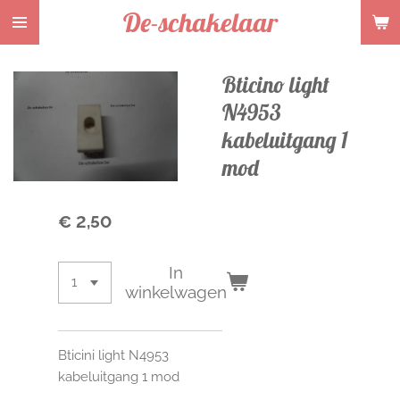
De-schakelaar
Ga
direct
naar
Bticino light
de
hoofdinhoud
N4953
kabeluitgang 1
mod
€ 2,50
In
winkelwagen
Bticini light N4953
kabeluitgang 1 mod