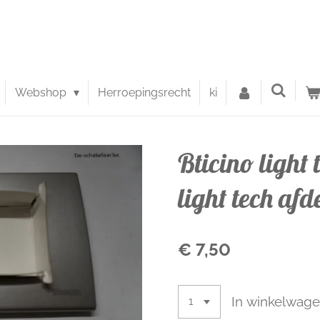
Webshop
Herroepingsrecht
ki
Bticino ligh
light tech af
€ 7,50
In winkelwag