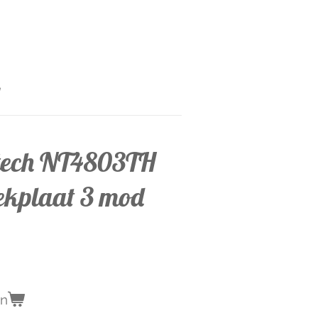
t tech NT4803TH
dekplaat 3 mod
en