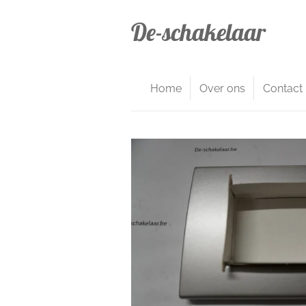
Ga
De-schakelaar
direct
naar
de
hoofdinhoud
Home
Over ons
Contact