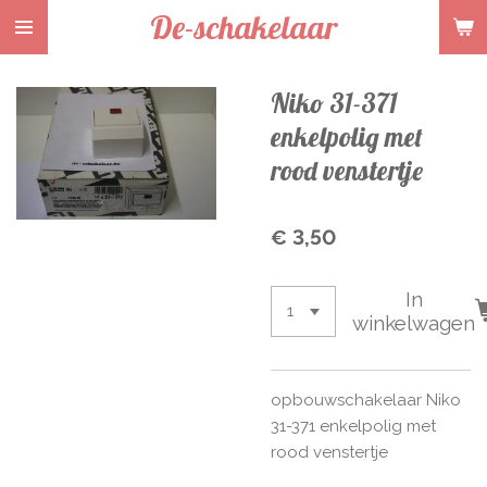
De-schakelaar
Ga
direct
naar
Niko 31-371
de
hoofdinhoud
enkelpolig met
rood venstertje
€ 3,50
In
winkelwagen
opbouwschakelaar Niko
31-371 enkelpolig met
rood venstertje