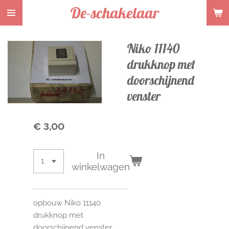
De-schakelaar
Ga
direct
naar
Niko 11140
de
hoofdinhoud
drukknop met
doorschijnend
venster
€ 3,00
In
winkelwagen
opbouw Niko 11140
drukknop met
doorschijnend venster