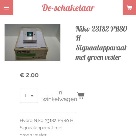
De-schakelaar
Ga
direct
naar
Niko 23182 PR80
de
hoofdinhoud
H
Signaalapparaat
met groen vester
€ 2,00
In
winkelwagen
Hydro Niko 23182 PR80 H
Signaalapparaat met
groen vester