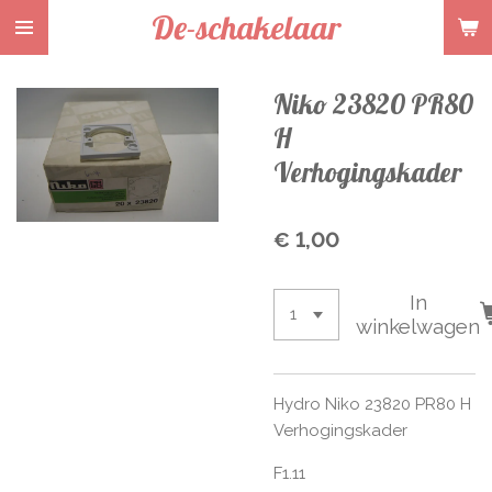
De-schakelaar
Ga
direct
naar
Niko 23820 PR80
de
hoofdinhoud
H
Verhogingskader
€ 1,00
In
winkelwagen
Hydro Niko 23820 PR80 H
Verhogingskader
F1.11