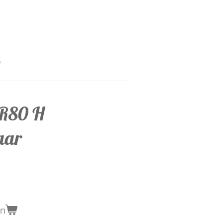
PR80 H
aar
en