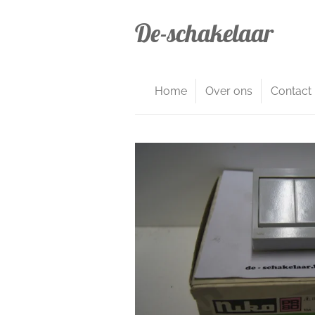
Ga
De-schakelaar
direct
naar
de
hoofdinhoud
Home
Over ons
Contact