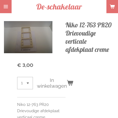
De-schakelaar
Ga
direct
naar
Niko 12-763 PR20
de
hoofdinhoud
Drievoudige
verticale
afdekplaat creme
€ 3,00
In
winkelwagen
Niko 12-763 PR20
Drievoudige afdekplaat
verticaal creme