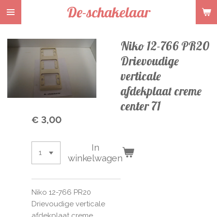
De-schakelaar
Ga
direct
naar
Niko 12-766 PR20
de
hoofdinhoud
Drievoudige
verticale
afdekplaat creme
center 71
€ 3,00
In
winkelwagen
Niko 12-766 PR20
Drievoudige verticale
afdekplaat creme