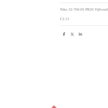
Niko 32-760-05 PR20 Vijfvoudig
C2.13
D
D
S
e
e
h
l
e
a
e
l
r
n
e