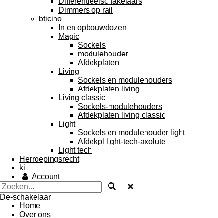
Differentieelschakelaars
Dimmers op rail
bticino
In en opbouwdozen
Magic
Sockels
modulehouder
Afdekplaten
Living
Sockels en modulehouders
Afdekplaten living
Living classic
Sockels-modulehouders
Afdekplaten living classic
Light
Sockels en modulehouder light
Afdekpl light-tech-axolute
Light tech
Herroepingsrecht
ki
Account
De-schakelaar
Home
Over ons