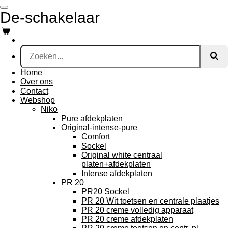
Ga
De-schakelaar
direct
naar
de
hoofdinhoud
Home
Over ons
Contact
Webshop
Niko
Pure afdekplaten
Original-intense-pure
Comfort
Sockel
Original white centraal
platen+afdekplaten
Intense afdekplaten
PR 20
PR20 Sockel
PR 20 Wit toetsen en centrale plaatjes
PR 20 creme volledig apparaat
PR 20 creme afdekplaten