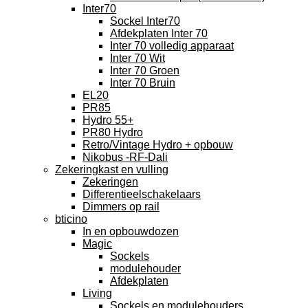
Inter70
Sockel Inter70
Afdekplaten Inter 70
Inter 70 volledig apparaat
Inter 70 Wit
Inter 70 Groen
Inter 70 Bruin
EL20
PR85
Hydro 55+
PR80 Hydro
Retro/Vintage Hydro + opbouw
Nikobus -RF-Dali
Zekeringkast en vulling
Zekeringen
Differentieelschakelaars
Dimmers op rail
bticino
In en opbouwdozen
Magic
Sockels
modulehouder
Afdekplaten
Living
Sockels en modulehouders