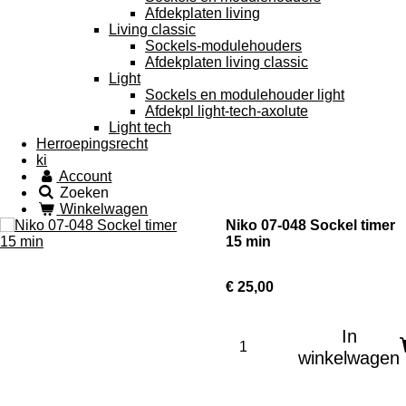
Afdekplaten living
Living classic
Sockels-modulehouders
Afdekplaten living classic
Light
Sockels en modulehouder light
Afdekpl light-tech-axolute
Light tech
Herroepingsrecht
ki
Account
Zoeken
Winkelwagen
Niko 07-048 Sockel timer
15 min
€ 25,00
In
winkelwagen