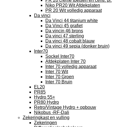
PR 20 creme toetsen en centr. pl.
Niko PR20 Wit Afdekplaten
PR 20 Wit volledig apparaat
Da vinci
Da Vinci 44 titanium white
Da Vinci 45 grafiet
Da vincin 46 brons
Da vinci 47 sterling
Da vinci 48 cobalt blauw
Da vinci 49 sepia (donker bruin)
Inter70
Sockel Inter70
Afdekplaten Inter 70
Inter 70 volledig apparaat
Inter 70 Wit
Inter 70 Groen
Inter 70 Bruin
EL20
PR85
Hydro 55+
PR80 Hydro
Retro/Vintage Hydro + opbouw
Nikobus -RF-Dali
Zekeringkast en vulling
Zekeringen