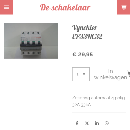
De-schakelaar
Ga
direct
naar
Vynckier
de
hoofdinhoud
EP33NC32
€ 29,95
In
winkelwagen
Zekering automaat 4 polig
32A 33kA
D
D
S
D
e
e
h
e