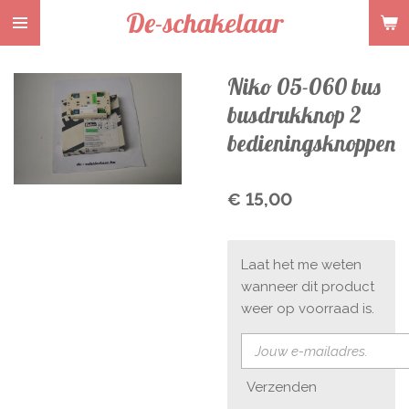
De-schakelaar
Ga
direct
naar
Niko 05-060 bus
de
hoofdinhoud
busdrukknop 2
bedieningsknoppen
€ 15,00
Laat het me weten
wanneer dit product
weer op voorraad is.
Verzenden