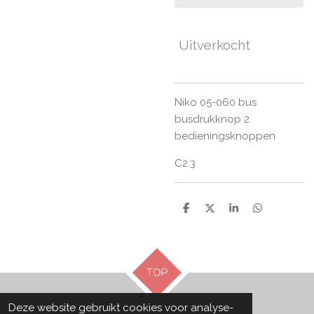
Uitverkocht
Niko 05-060 bus
busdrukknop 2
bedieningsknoppen
C2.3
D
D
S
D
e
e
h
e
l
e
a
l
e
l
r
e
n
e
n
TOP
Deze website gebruikt cookies voor analyse-