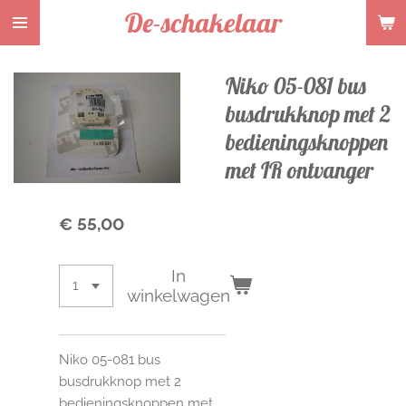
De-schakelaar
Ga
direct
naar
Niko 05-081 bus
de
hoofdinhoud
busdrukknop met 2
bedieningsknoppen
met IR ontvanger
€ 55,00
In
winkelwagen
Niko 05-081 bus
busdrukknop met 2
bedieningsknoppen met