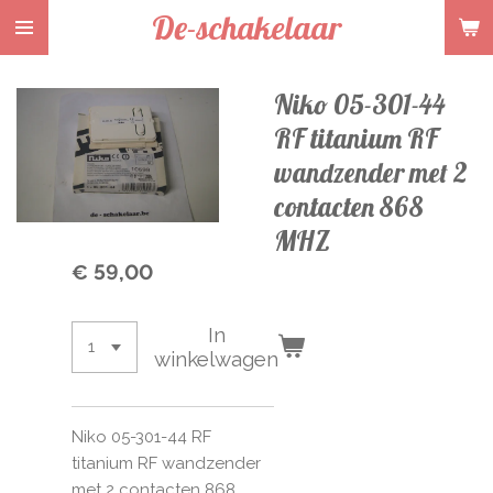
De-schakelaar
Ga
direct
naar
Niko 05-301-44
de
hoofdinhoud
RF titanium RF
wandzender met 2
contacten 868
MHZ
€ 59,00
In
winkelwagen
Niko 05-301-44 RF
titanium RF wandzender
met 2 contacten 868