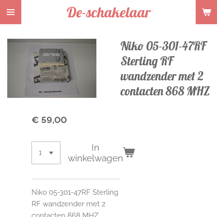
De-schakelaar
Ga
direct
naar
Niko 05-301-47RF
de
hoofdinhoud
Sterling RF
wandzender met 2
contacten 868 MHZ
€ 59,00
In
winkelwagen
Niko 05-301-47RF Sterling
RF wandzender met 2
contacten 868 MHZ