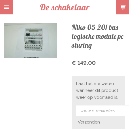
De-schakelaar
Ga
direct
naar
Niko 05-201 bus
de
hoofdinhoud
logische module pc
sturing
€ 149,00
Laat het me weten
wanneer dit product
weer op voorraad is.
Verzenden