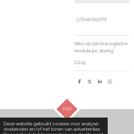
Uitverkocht
Niko 05-201 bus logische
module pc sturing
C2.15
D
D
S
D
e
e
h
e
l
e
a
l
e
l
r
e
n
e
n
TOP
Deze website gebruikt cookies voor analyse-
© 2021 - 2026 De-schakelaar
doeleinden en/of het tonen van advertenties.