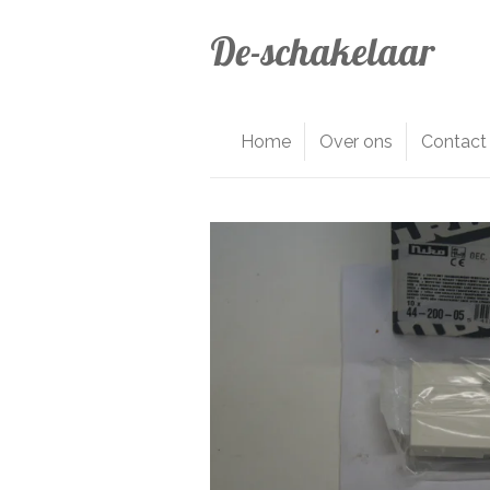
Ga
De-schakelaar
direct
naar
de
hoofdinhoud
Home
Over ons
Contact