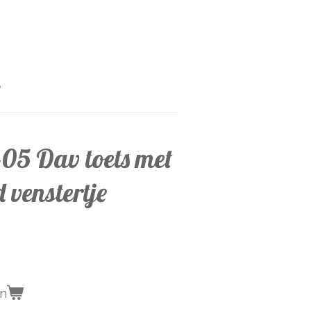
05 Dav toets met
 venstertje
en