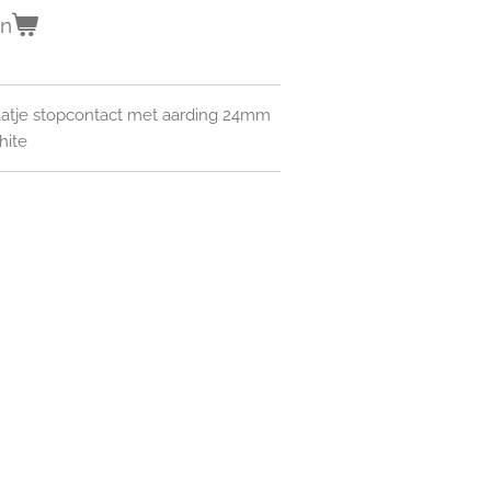
en
aatje stopcontact met aarding 24mm
hite