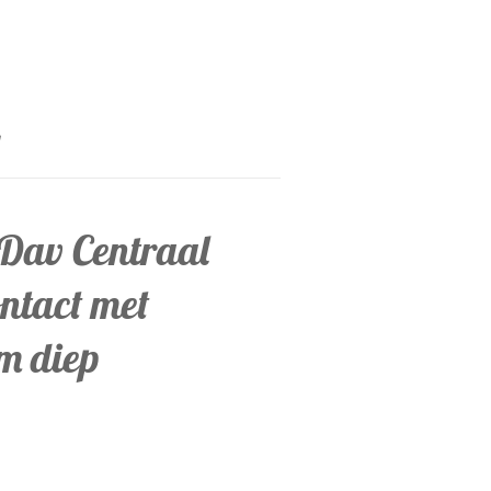
Dav Centraal
ontact met
m diep