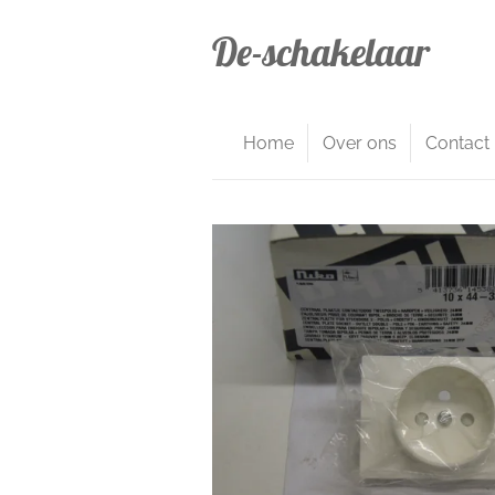
Ga
De-schakelaar
direct
naar
de
hoofdinhoud
Home
Over ons
Contact