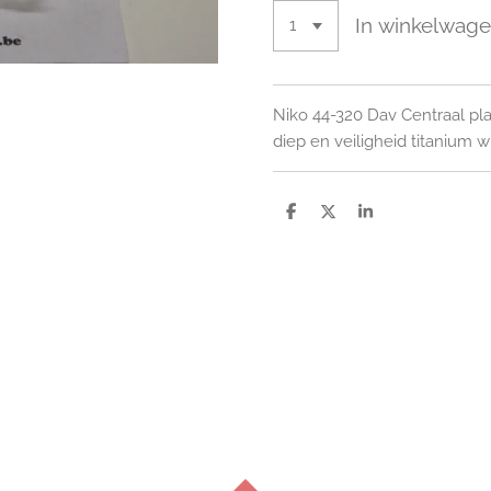
In winkelwag
Niko 44-320 Dav Centraal pl
diep en veiligheid titanium w
D
D
S
e
e
h
l
e
a
e
l
r
n
e