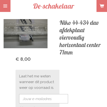
De-schakelaar
Ga
direct
naar
Niko 44-434 dav
de
hoofdinhoud
afdekplaat
viervoudig
horizontaal center
71mm
€ 8,00
Laat het me weten
wanneer dit product
weer op voorraad is.