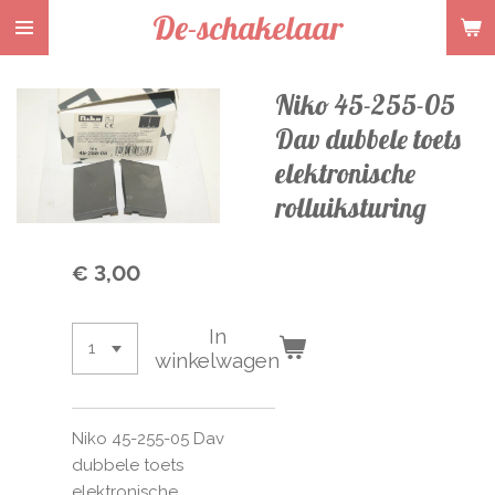
De-schakelaar
Ga
direct
naar
Niko 45-255-05
de
hoofdinhoud
Dav dubbele toets
elektronische
rolluiksturing
€ 3,00
In
winkelwagen
Niko 45-255-05 Dav
dubbele toets
elektronische