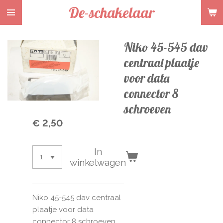
De-schakelaar
Ga
direct
naar
Niko 45-545 dav
de
hoofdinhoud
centraal plaatje
voor data
connector 8
schroeven
€ 2,50
In
winkelwagen
Niko 45-545 dav centraal
plaatje voor data
connector 8 schroeven