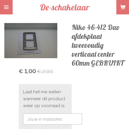
De-schakelaar
Ga
direct
naar
Niko 46-412 Dav
de
hoofdinhoud
afdekplaat
tweevoudig
verticaal center
60mm GEBRUIKT
€ 1,00
€ 2,00
Laat het me weten
wanneer dit product
weer op voorraad is.