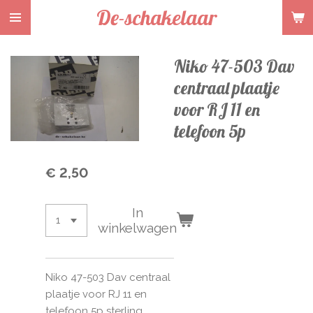
De-schakelaar
Ga
direct
naar
Niko 47-503 Dav
de
hoofdinhoud
centraal plaatje
voor RJ 11 en
telefoon 5p
€ 2,50
In
winkelwagen
Niko 47-503 Dav centraal
plaatje voor RJ 11 en
telefoon 5p sterling