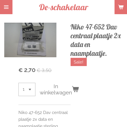
De-schakelaar
Ga
direct
naar
Niko 47-652 Dav
de
hoofdinhoud
centraal plaatje 2x
data en
naamplaatje.
Sale!
€ 2,70
€ 3,50
In
winkelwagen
Niko 47-652 Dav centraal
plaatje 2x data en
naamplaatje.sterling