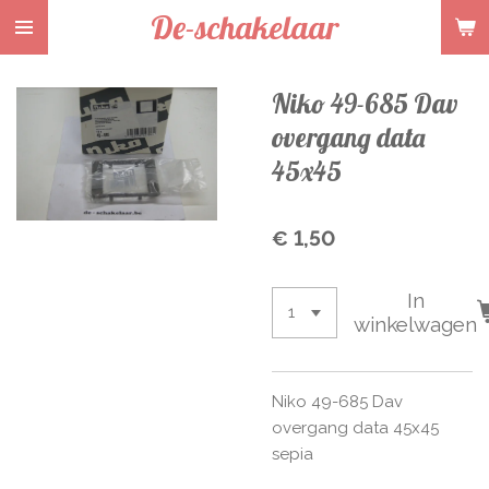
De-schakelaar
Ga
direct
naar
Niko 49-685 Dav
de
hoofdinhoud
overgang data
45x45
€ 1,50
In
winkelwagen
Niko 49-685 Dav
overgang data 45x45
sepia