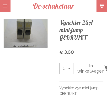
De-schakelaar
Ga
direct
naar
Vynckier 25A
de
hoofdinhoud
mini-jump
GEBRUIKT
€ 3,50
In
winkelwagen
Vynckier 25A mini-jump
GEBRUIKT