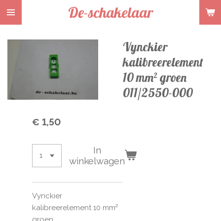
De-schakelaar
Ga
direct
naar
Vynckier
de
hoofdinhoud
kalibreerelement
10 mm² groen
011/2550-000
€ 1,50
In
winkelwagen
Vynckier
kalibreerelement 10 mm²
groen