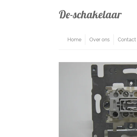
Ga
De-schakelaar
direct
naar
de
hoofdinhoud
Home
Over ons
Contact