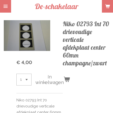
De-schakelaar
Ga
direct
naar
Niko 02793 Int 70
de
hoofdinhoud
drievoudige
verticale
afdekplaat center
60mm
champagne/zwart
€ 4,00
In
winkelwagen
Niko 02793 Int 70
drievoudige verticale
afdekplaat center 60mm