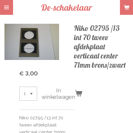
De-schakelaar
Ga
direct
naar
Niko 02795 /13
de
hoofdinhoud
int 70 tweev
afdekplaat
verticaal center
71mm brons/zwart
€ 3,00
In
winkelwagen
Niko 02795 /13 int 70
tweev afdekplaat
verticaal center 71mm