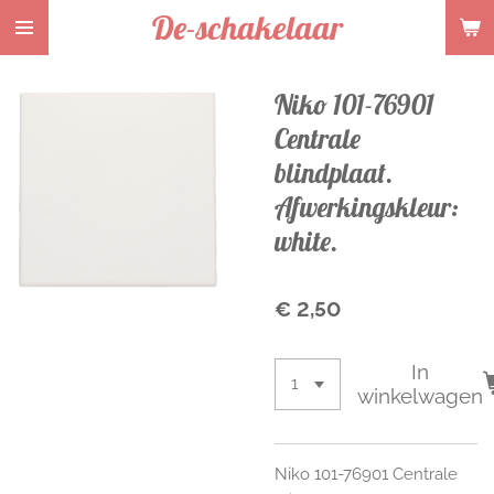
De-schakelaar
Ga
direct
naar
Niko 101-76901
de
hoofdinhoud
Centrale
blindplaat.
Afwerkingskleur:
white.
€ 2,50
In
winkelwagen
Niko 101-76901 Centrale